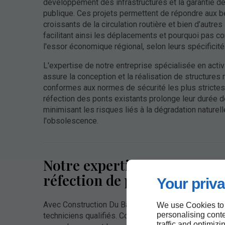
développement des infrastructures et la garantie de
publique. Ces projets permettent de répondre aux 
croissants de la circulation routière et bien d’autres
facilitant ainsi les déplacements et pourquoi pas co
l'essor économique régional, selon leurs spécificité
L'expertise de notre entreprise spécialisée en activ
assure la conception et la réalisation de structures 
conformes aux normes de sécurité les plus strictes 
réfection des ponts existants prolonge leur durée d
minimisant les risques liés à la dégradation naturell
l'obsolescence.
Notre expertise en construct
réfection de ponts à Valcour
Your priva
Avec Construction Du Bassin, vous avez à votre ser
We use Cookies to
personalising conte
techniciens qualifiés. Comptez sur nous pour étudie
traffic and optimizi