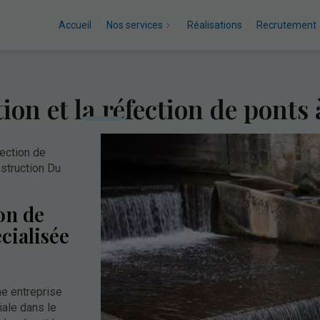
Accueil
Nos services
Réalisations
Recrutement
ion et la réfection de ponts 
fection de
nstruction Du
on de
cialisée
e entreprise
iale dans le