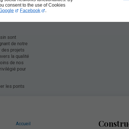
de ponts
you consent to the use of Cookies
lisme et de
Google
Facebook
.
ler pour une
l et
sin sont
ignant de notre
 des projets
vers la qualité
soins de nos
rivilégié pour
er les ponts
Construc
Accueil