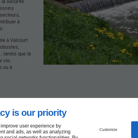
 la sécurité
besoins
 secteurs,
ntribuer à
s.
ité à Valcourt
robustes,
; tandis que la
e vie,
e ou à
ion et
t
cy is our priority
vice des
 improve user experience by
Customize
nt and ads, as well as analyzing
r
ng social networks functionalities. By