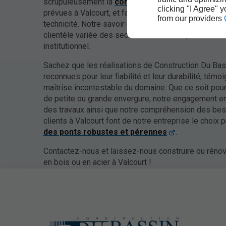
scrupuleusement la
construction et la réfection 
clicking "I Agree" 
prévues à Valcourt, et faire preuve de professionna
from our providers
technicité. Notre savoir-faire nous permet de travail
clientèle variée des secteurs résidentiel, commercia
institutionnel.
Sachez que les réalisations de Construction Du Bas
reconnues pour leur fiabilité et leur durabilité, témo
maîtrise incontestable du domaine. Que ce soit pour
de petite ou grande envergure, notre engagement en
des travaux ainsi que notre compréhension des be
clients à Valcourt font de notre entreprise le choix p
des ponts robustes et pérennes
.
Contactez-nous et laissez-nous construire ou rénov
en bois ou en acier à Valcourt !